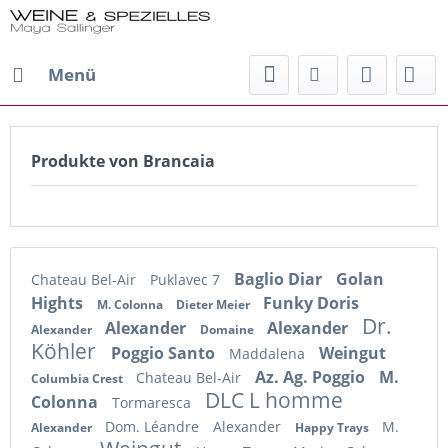
Menü
Produkte von Brancaia
Baglio Diar
Golan
Chateau Bel-Air
Puklavec 7
Hights
Funky Doris
M. Colonna
Dieter Meier
Dr.
Alexander
Alexander
Alexander
Domaine
Köhler
Poggio Santo
Weingut
Maddalena
Az. Ag. Poggio
M.
Chateau Bel-Air
Columbia Crest
DLC L homme
Colonna
Tormaresca
Dom. Léandre
Alexander
M.
Alexander
Happy Trays