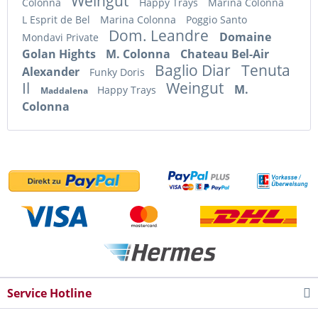
Weingut
Colonna
Happy Trays
Marina Colonna
L Esprit de Bel
Marina Colonna
Poggio Santo
Dom. Leandre
Domaine
Mondavi Private
Golan Hights
M. Colonna
Chateau Bel-Air
Baglio Diar
Tenuta
Alexander
Funky Doris
Il
Weingut
M.
Happy Trays
Maddalena
Colonna
Service Hotline