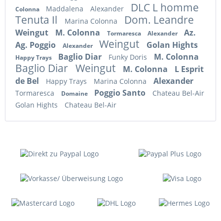
DLC L homme
Maddalena
Alexander
Colonna
Tenuta Il
Dom. Leandre
Marina Colonna
Weingut
M. Colonna
Az.
Tormaresca
Alexander
Weingut
Ag. Poggio
Golan Hights
Alexander
Baglio Diar
M. Colonna
Funky Doris
Happy Trays
Baglio Diar
Weingut
M. Colonna
L Esprit
de Bel
Alexander
Happy Trays
Marina Colonna
Poggio Santo
Tormaresca
Chateau Bel-Air
Domaine
Golan Hights
Chateau Bel-Air