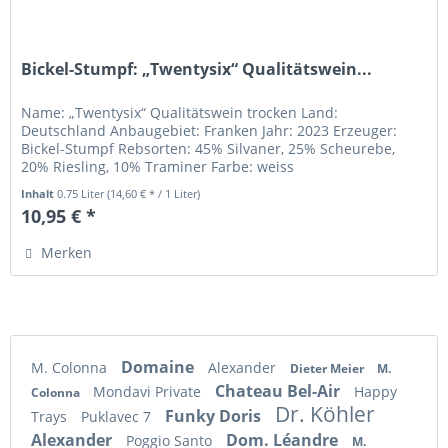
Bickel-Stumpf: „Twentysix“ Qualitätswein...
Name: „Twentysix“ Qualitätswein trocken Land:
Deutschland Anbaugebiet: Franken Jahr: 2023 Erzeuger:
Bickel-Stumpf Rebsorten: 45% Silvaner, 25% Scheurebe,
20% Riesling, 10% Traminer Farbe: weiss
Inhalt
0.75 Liter
(14,60 € * / 1 Liter)
10,95 € *
Merken
Domaine
M. Colonna
Alexander
Dieter Meier
M.
Chateau Bel-Air
Mondavi Private
Happy
Colonna
Dr. Köhler
Funky Doris
Trays
Puklavec 7
Alexander
Dom. Léandre
Poggio Santo
M.