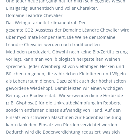
Und jeder neue Jahrgang hat für mich sein eigenes Wesen:
Einzigartig, authentisch und voller Charakter.
Domaine Léandre Chevalier
Das Weingut arbeitet klimaneutral. Der
gesamte CO2 Ausstoss der Domaine Léandre Chevalier wird
über myclimate kompensiert. Die Weine der Domaine
Léandre Chevalier werden nach traditionellen
Methoden produziert. Obwohl noch keine Bio-Zertifizierung
vorliegt, kann man von biologisch hergestellten Weinen
sprechen. Jeder Weinberg ist von vielfältigen Hecken und
Büschen umgeben, die zahlreichen Kleintieren und Vögeln
als Lebensraum dienen. Dazu zählt auch der höchst selten
gewordene Wiedehopf. Damit leisten wir einen wichtigen
Beitrag zur Biodiversität. Wir verwenden keine Herbizide
(z.B. Glyphosat) für die Unkrautbekämpfung im Rebberg,
sondern entfernen dieses aufwändig von Hand. Auf den
Einsatz von schweren Maschinen zur Bodenbearbeitung
kann dank dem Einsatz von Pferden verzichtet werden.
Dadurch wird die Bodenverdichtung reduziert, was sich